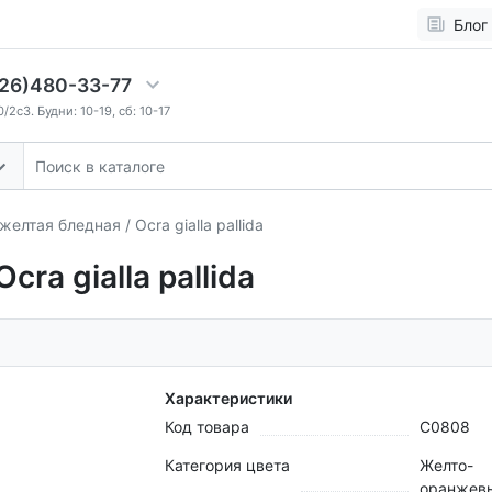
Блог
26)480-33-77
2c3. Будни: 10-19, сб: 10-17
елтая бледная / Ocra gialla pallida
ra gialla pallida
Характеристики
Код товара
C0808
Категория цвета
Желто-
оранжев