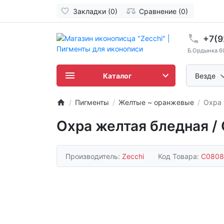
Закладки (0)
Сравнение (0)
+7(9
Б.Ордынка 60/
Каталог
Везде
Пигменты
Желтые ~ оранжевые
Охра ж
Охра желтая бледная / Oc
Производитель:
Zecchi
Код Товара:
C0808