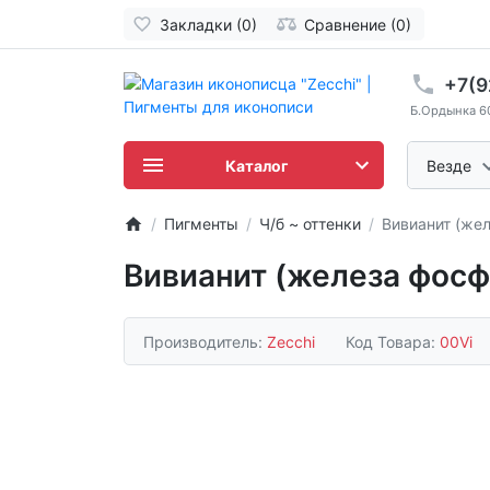
Закладки (0)
Сравнение (0)
+7(9
Б.Ордынка 60/
Каталог
Везде
Пигменты
Ч/б ~ оттенки
Вивианит (желе
Вивианит (железа фосфат
Производитель:
Zecchi
Код Товара:
00Vi